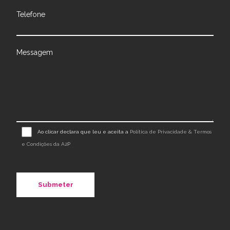
Telefone
Messagem
Ao clicar declara que leu e aceita a
Política de Privacidade & Termos
e Condições da A2P