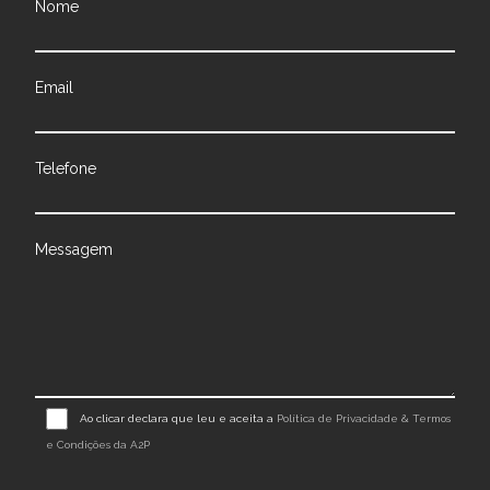
Nome
Email
Telefone
Messagem
Ao clicar declara que leu e aceita a
Política de Privacidade & Termos
e Condições da A2P